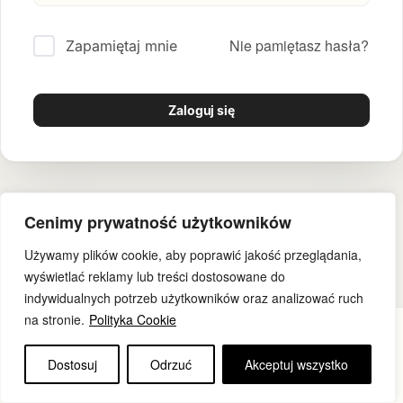
Nie pamiętasz hasła?
Zapamiętaj mnie
Zaloguj się
Cenimy prywatność użytkowników
Używamy plików cookie, aby poprawić jakość przeglądania,
wyświetlać reklamy lub treści dostosowane do
indywidualnych potrzeb użytkowników oraz analizować ruch
na stronie.
Polityka Cookie
Copyright © 2022–2026 Movies & Learn. All rights reserved.
Dostosuj
Odrzuć
Akceptuj wszystko
Polityka prywatności •
Regulamin