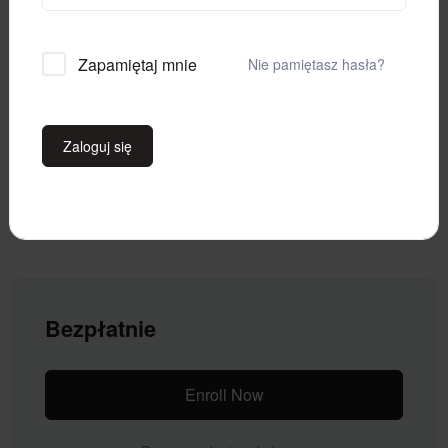
Zapamiętaj mnie
Tydzień 3 – Friday Night Dinner
Nie pamiętasz hasła?
Tydzień 4 – The Good Doctor
Zaloguj się
Tydzień 5 – Miranda
Bezpłatnie
Enroll Now