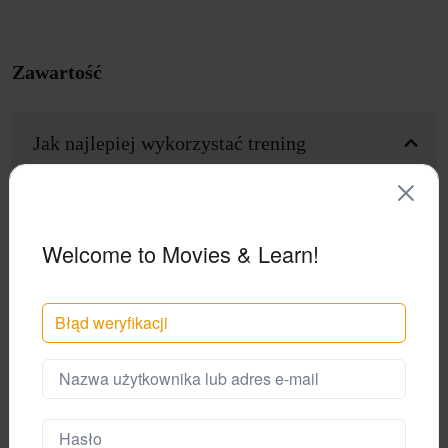
Zawartość
Jak najlepiej wykorzystać trening
04:05
Powitanie + o programie
02:50
Jak powtarzać słowa
Welcome to Movies & Learn!
00:00
Jak dodać platformę do ekranu głównego na
telefonie
Błąd weryfikacji
Tydzień 1 – Skins
Tydzień 2 – Friends