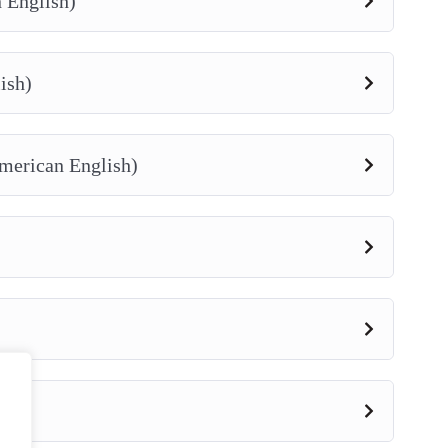
 English)
ish)
merican English)