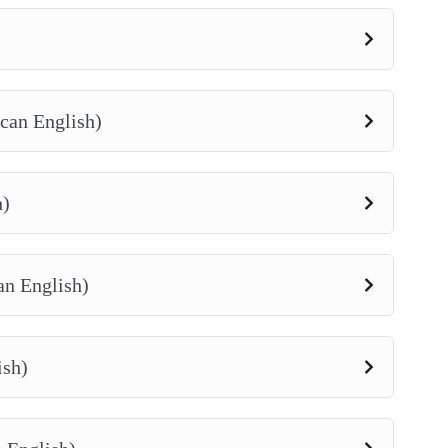
can English)
h)
n English)
ish)