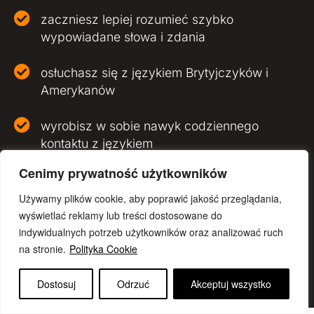
zaczniesz lepiej rozumieć szybko
wypowiadane słowa i zdania
osłuchasz się z językiem Brytyjczyków i
Amerykanów
wyrobisz w sobie nawyk codziennego
kontaktu z językiem
Cenimy prywatność użytkowników
CHCĘ WIEDZIEĆ WIĘCEJ
o treningu Movies & Learn
Używamy plików cookie, aby poprawić jakość przeglądania,
wyświetlać reklamy lub treści dostosowane do
indywidualnych potrzeb użytkowników oraz analizować ruch
na stronie.
Polityka Cookie
Copyright © 2022–2026 Movies & Learn. All rights reserved.
Polityka prywatności •
Regulamin
Dostosuj
Odrzuć
Akceptuj wszystko