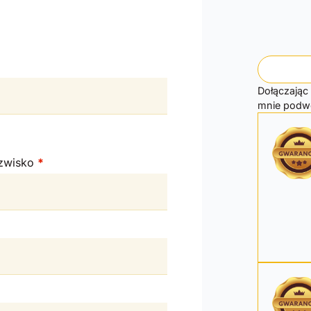
Dołączając
mnie podwó
zwisko
*