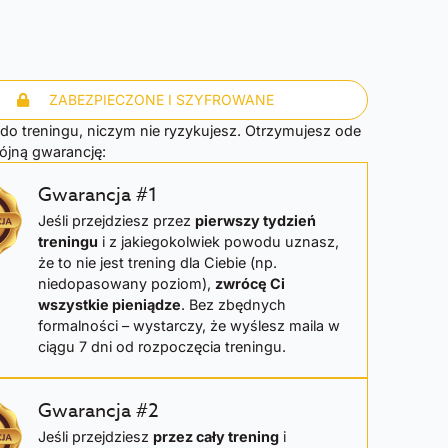
ZABEZPIECZONE I SZYFROWANE
 do treningu, niczym nie ryzykujesz. Otrzymujesz ode
jną gwarancję:
Gwarancja #1
Jeśli przejdziesz przez
pierwszy tydzień
treningu
i z jakiegokolwiek powodu uznasz,
że to nie jest trening dla Ciebie (np.
niedopasowany poziom),
zwrócę Ci
wszystkie pieniądze
. Bez zbędnych
formalności – wystarczy, że wyślesz maila w
ciągu 7 dni od rozpoczęcia treningu.
Gwarancja #2
Jeśli przejdziesz
przez cały trening
i