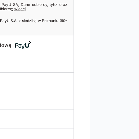
je PayU SA; Dane odbiorcy, tytuł oraz
dbiorcę;
więcej
PayU S.A. z siedzibą w Poznaniu (60–
etową